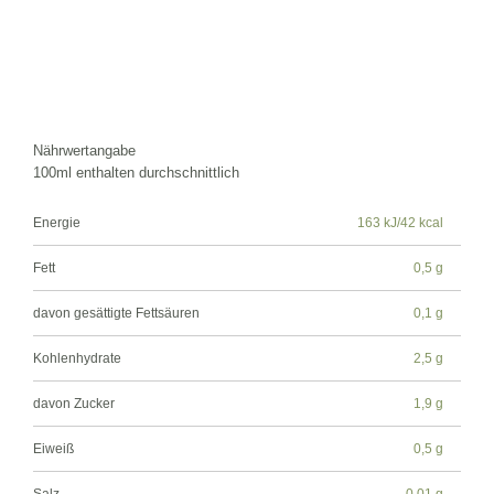
Nährwertangabe
100ml enthalten durchschnittlich
Energie
163 kJ/42 kcal
Fett
0,5 g
davon gesättigte Fettsäuren
0,1 g
Kohlenhydrate
2,5 g
davon Zucker
1,9 g
Eiweiß
0,5 g